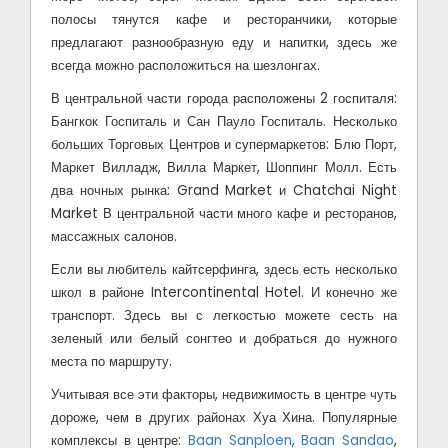
полосы тянутся кафе и ресторанчики, которые
предлагают разнообразную еду и напитки, здесь же
всегда можно расположиться на шезлонгах.
В центральной части города расположены 2 госпиталя:
Бангкок Госпиталь и Сан Пауло Госпиталь. Несколько
больших Торговых Центров и супермаркетов: Блю Порт,
Маркет Вилладж, Вилла Маркет, Шоппинг Молл. Есть
два ночных рынка: Grand Market и Chatchai Night
Market
В центральной части много кафе и ресторанов,
массажных салонов.
Если вы любитель кайтсерфинга, здесь есть несколько
школ в районе Intercontinental Hotel. И конечно же
транспорт. Здесь вы с легкостью можете сесть на
зеленый или белый сонгтео и добраться до нужного
места по маршруту.
Учитывая все эти факторы, недвижимость в центре чуть
дороже, чем в других районах Хуа Хина. Популярные
комплексы в центре:
Baan Sanploen
,
Baan Sandao
,