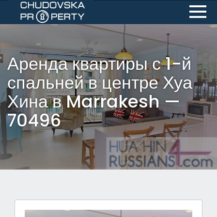
Аренда квартиры с 1-й
спальней в центре Хуа
Хина в Marrakesh —
70496