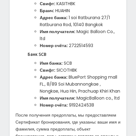
Свифт:
KASITHBK
Бранч:
HUAHIN
Адрес банка:
1 soi Ratburana 27/1
Ratburana Rod, 10140 Bangkok
Имя получателя:
Magic Balloon Co.,
ltd
Номер счёта:
2722514593
Банк SCB
Имя банка:
SCB
Свифт:
SICOTHBK
Адрес банка:
BluePort Shopping mall
FL., 8/89 Soi Mubannongkae ,
Nongkae, Hua Hin, Prachuap Khiri Khan
Имя получателя:
MagicBalloon co., ltd
Номер счёта:
9192424538
После получения предоплаты, мы предоставляем
Сертификат бронирования, где указаны: ваши имя и
фамилия, сумма предоплаты, объект
бронирования, даты, остаток к доплата за аренду и