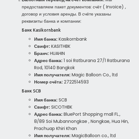
предоставляем пакет документов: счёт ( Invoice) ,
договор и условия аренды. В счёте указаны
реквизиты банка и компании:
Банк Kasikornbank
Имя банка:
Kasikornbank
Свифт:
KASITHBK
Бранч:
HUAHIN
Адрес банка:
1 soi Ratburana 27/1 Ratburana
Rod, 10140 Bangkok
Имя получателя:
Magic Balloon Co., ltd
Номер счёта:
2722514593
Банк SCB
Имя банка:
SCB
Свифт:
SICOTHBK
Адрес банка:
BluePort Shopping mall FL.,
8/89 Soi Mubannongkae , Nongkae, Hua Hin,
Prachuap Khiri Khan
Имя получателя:
MagicBalloon co., ltd