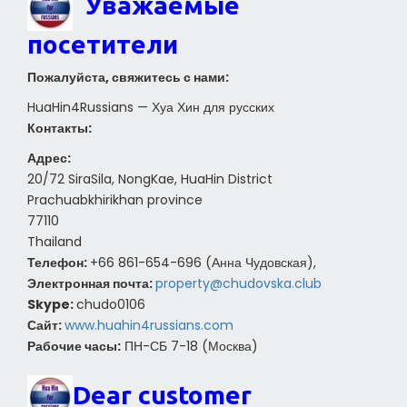
Уважаемые
посетители
Пожалуйста, свяжитесь с нами:
HuaHin4Russians — Хуа Хин для русских
Контакты:
Адрес:
20/72 SiraSila, NongKae, HuaHin District
Prachuabkhirikhan province
77110
Thailand
Телефон:
+66 861-654-696 (Анна Чудовская),
Электронная почта:
property@chudovska.club
Skype:
chudo0106
Сайт:
www.huahin4russians.com
Рабочие часы:
ПН-СБ 7-18 (Москва)
Dear customer