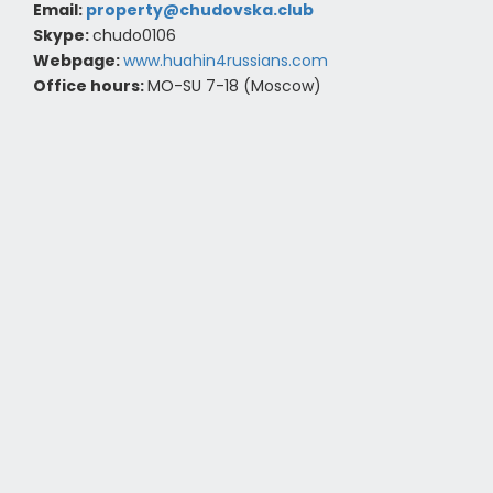
Email:
property@chudovska.club
Skype:
chudo0106
Webpage:
www.huahin4russians.com
Office hours:
MO-SU 7-18 (Moscow)