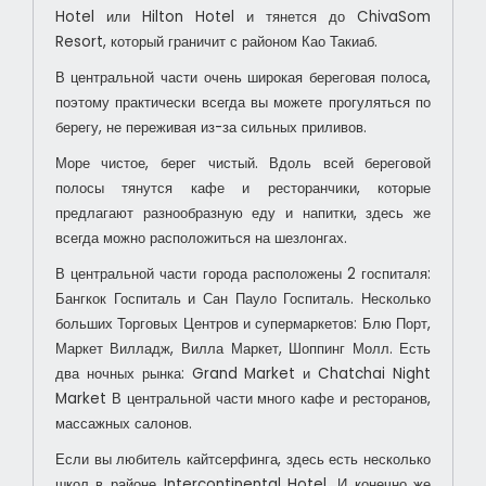
Hotel или Hilton Hotel и тянется до ChivaSom
Resort, который граничит с районом Као Такиаб.
В центральной части очень широкая береговая полоса,
поэтому практически всегда вы можете прогуляться по
берегу, не переживая из-за сильных приливов.
Море чистое, берег чистый. Вдоль всей береговой
полосы тянутся кафе и ресторанчики, которые
предлагают разнообразную еду и напитки, здесь же
всегда можно расположиться на шезлонгах.
В центральной части города расположены 2 госпиталя:
Бангкок Госпиталь и Сан Пауло Госпиталь. Несколько
больших Торговых Центров и супермаркетов: Блю Порт,
Маркет Вилладж, Вилла Маркет, Шоппинг Молл. Есть
два ночных рынка: Grand Market и Chatchai Night
Market
В центральной части много кафе и ресторанов,
массажных салонов.
Если вы любитель кайтсерфинга, здесь есть несколько
школ в районе Intercontinental Hotel. И конечно же