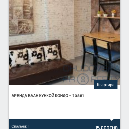
Квартира
АРЕНДА БААН КУНКОЙ КОНДО - 70881
Спальни:
1
15,000THB