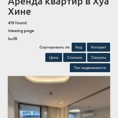
Аренда квартир в Хуа
Хине
419 found.
Viewing page
1
из
18
.
Сортировать по:
Код
Контракт
Цена
Спальни
Санузлы
Тип недвижимости