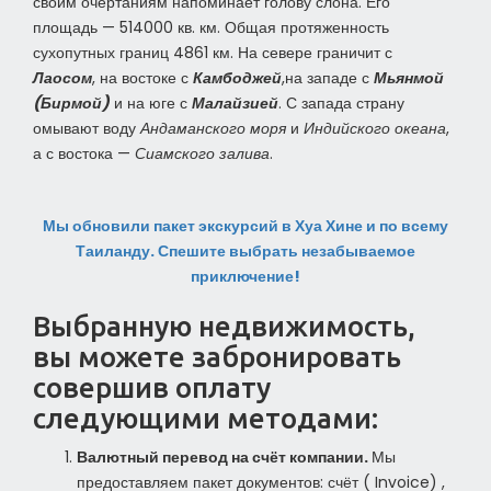
своим очертаниям напоминает голову слона. Его
площадь — 514000 кв. км. Общая протяженность
сухопутных границ 4861 км. На севере граничит с
Лаосом
, на востоке с
Камбоджей
,на западе с
Мьянмой
(Бирмой)
и на юге с
Малайзией
. С запада страну
омывают воду
Андаманского моря
и
Индийского океана
,
а с востока —
Сиамского залива
.
Мы обновили пакет экскурсий в Хуа Хине и по всему
Таиланду. Спешите выбрать незабываемое
приключение!
Выбранную недвижимость,
вы можете забронировать
совершив оплату
следующими методами:
Валютный перевод на счёт компании.
Мы
предоставляем пакет документов: счёт ( Invoice) ,