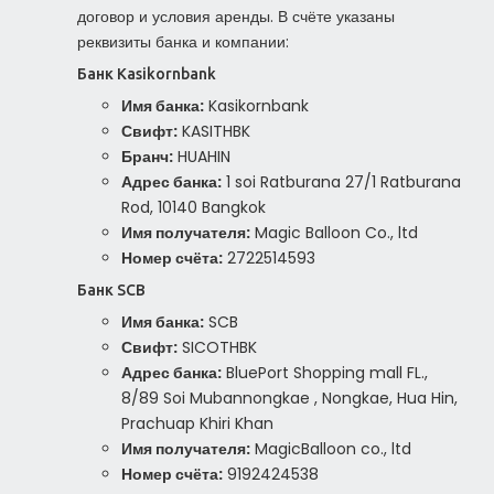
договор и условия аренды. В счёте указаны
реквизиты банка и компании:
Банк Kasikornbank
Имя банка:
Kasikornbank
Свифт:
KASITHBK
Бранч:
HUAHIN
Адрес банка:
1 soi Ratburana 27/1 Ratburana
Rod, 10140 Bangkok
Имя получателя:
Magic Balloon Co., ltd
Номер счёта:
2722514593
Банк SCB
Имя банка:
SCB
Свифт:
SICOTHBK
Адрес банка:
BluePort Shopping mall FL.,
8/89 Soi Mubannongkae , Nongkae, Hua Hin,
Prachuap Khiri Khan
Имя получателя:
MagicBalloon co., ltd
Номер счёта:
9192424538