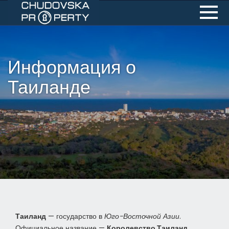
Информация о
Таиланде
Таиланд
— государство в
Юго-Восточной Азии
.
Официальное название —
Королевство Таиланд
.