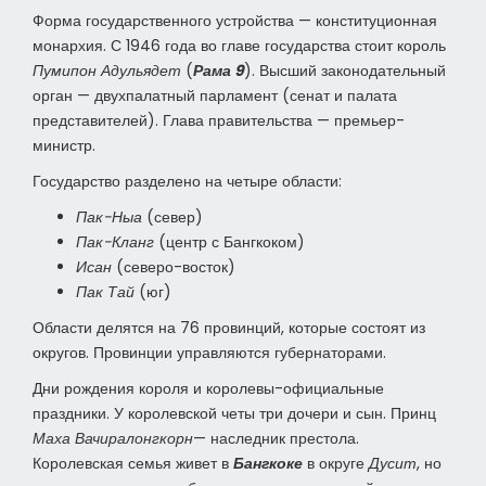
Форма государственного устройства — конституционная
монархия. С 1946 года во главе государства стоит король
Пумипон Адульядет
(
Рама 9
). Высший законодательный
орган — двухпалатный парламент (сенат и палата
представителей). Глава правительства — премьер-
министр.
Государство разделено на четыре области:
Пак-Ныа
(север)
Пак-Кланг
(центр с Бангкоком)
Исан
(северо-восток)
Пак Тай
(юг)
Области делятся на 76 провинций, которые состоят из
округов. Провинции управляются губернаторами.
Дни рождения короля и королевы-официальные
праздники. У королевской четы три дочери и сын. Принц
Маха Вачиралонгкорн
— наследник престола.
Королевская семья живет в
Бангкоке
в округе
Дусит
, но