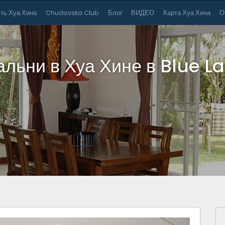
ть Хуа Хина
Chudovska Club
Блог
ВИДЕО
Карта Хуа Хина
О
пальни в Хуа Хине в Blue 