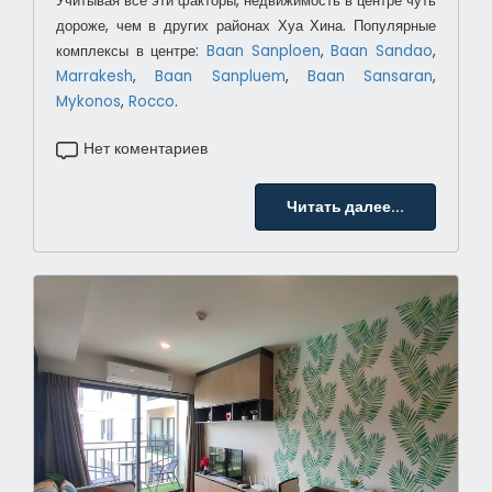
Учитывая все эти факторы, недвижимость в центре чуть
дороже, чем в других районах Хуа Хина. Популярные
комплексы в центре:
Baan Sanploen
,
Baan Sandao
,
Marrakesh
,
Baan Sanpluem
,
Baan Sansaran
,
Mykonos
,
Rocco
.
Нет коментариев
Читать далее...