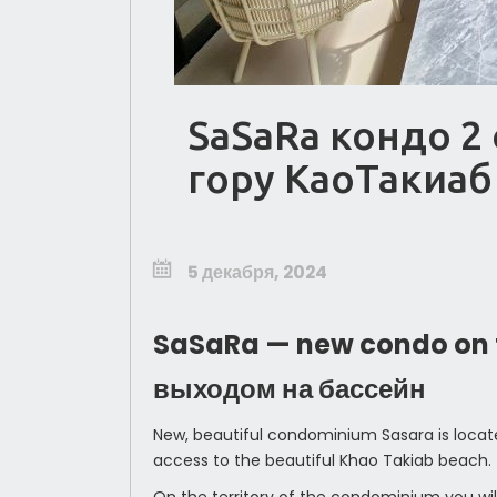
SaSaRa кондо 2
гору КаоТакиаб
5 декабря, 2024
SaSaRa — new condo on 
выходом на бассейн
New, beautiful condominium Sasara is locate
access to the beautiful Khao Takiab beach.