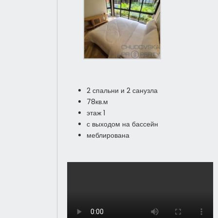
2 спальни и 2 санузла
78кв.м
этаж 1
с выходом на бассейн
меблирована