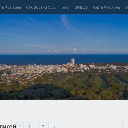
ть Хуа Хина
Chudovska Club
Блог
ВИДЕО
Карта Хуа Хина
О
писей
1
2
…
7
->